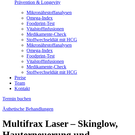
Prävention & Longevity
Mikronährstoffanalysen
Omega-Index
Foodprint-Test
Vitalstoffinfusionen
Medikamente-Check
Stoffwechseldiät mit HCG
Mikronährstoffanalysen
Omega-Index
Foodprint-Test
Vitalstoffinfusionen
Medikamente-Check
Stoffwechseldiät mit HCG
Preise
Team
Kontakt
Termin buchen
Ästhetische Behandlungen
Multifrax Laser – Skinglow,
Hauterneuerung und