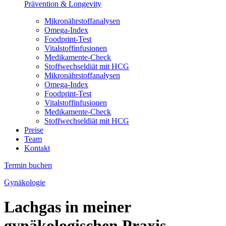
Prävention & Longevity
Mikronährstoffanalysen
Omega-Index
Foodprint-Test
Vitalstoffinfusionen
Medikamente-Check
Stoffwechseldiät mit HCG
Mikronährstoffanalysen
Omega-Index
Foodprint-Test
Vitalstoffinfusionen
Medikamente-Check
Stoffwechseldiät mit HCG
Preise
Team
Kontakt
Termin buchen
Gynäkologie
Lachgas in meiner
gynäkologischen Praxis –