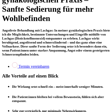
Sanfte Sedierung für mehr
Wohlbefinden
Angstfreie Behandlung mit Lachgas: In meiner gynäkologischen Praxis biete
ich die Möglichkeit, bestimmte Untersuchungen und Eingriffe mithilfe von
Lachgas (Distickstoffmonoxid) entspannter zu erleben. Lachgas wirkt
beruhigend, angstlösend und schmerzlindernd – und das ganz ohne eine
Vollnarkose. Diese sanfte Form der Sedierung setze ich besonders dann ein,
wenn Patient:innen unter starker Anspannung, Angst oder einem gesteigerten
Schmerzempfinden leiden.
Termin vereinbaren
Alle Vorteile auf einen Blick
Die Wirkung setzt schnell ein – meist innerhalb weniger Minuten.
Die Patient:innen bleiben bei vollem Bewusstsein, fühlen sich aber
entspannt.
Sehr gut verträglich, nur minimale Nebenwirkungen.